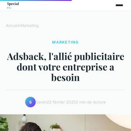
Accueil
›
Marketing
MARKETING
Adsback, l'allié publicitaire
dont votre entreprise a
besoin
Sarah
22 février 2025
2 min de lecture
S