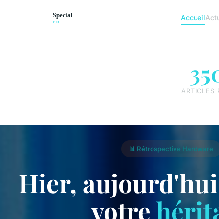
Accueil
Act
35
ARTICLES 
📊 Rétrospective Hardware
Hier, aujourd'hui
votre
hérit