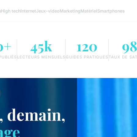
u
High tech
Internet
Jeux-video
Marketing
Matériel
Smartphones
0+
45k
120
9
PUBLIÉS
LECTEURS MENSUELS
GUIDES PRATIQUES
TAUX DE SA
, demain,
age