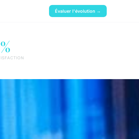
Évaluer l'évolution →
8%
TISFACTION